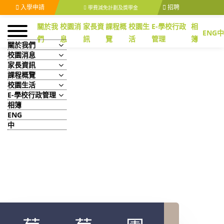
入學申請
招聘
學費減免計劃及獎學金
關於我
校園消
家長資
課程概
校園生
E-學校行政
相
ENG
中
們
息
訊
覽
活
管理
簿
關於我們
校園消息
家長資訊
課程概覽
校園生活
E-學校行政管理
相簿
ENG
中