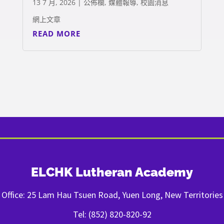
13 7 月, 2026
|
公佈欄
,
媒體報導
,
校園消息
網上文章
READ MORE
ELCHK Lutheran Academy
Office: 25 Lam Hau Tsuen Road, Yuen Long, New Territories
Tel: (852) 820-820-92