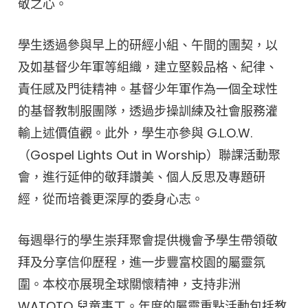
敬之心。
學生透過參與早上的研經小組、午間的團契，以
及如基督少年軍等組織，建立堅毅品格、紀律、
責任感及門徒精神。基督少年軍作為一個全球性
的基督教制服團隊，透過步操訓練及社會服務灌
輸上述價值觀。此外，學生亦參與 G.L.O.W.
（Gospel Lights Out in Worship）聯課活動聚
會，進行延伸的敬拜讚美、個人反思及專題研
經，從而培養更深厚的委身心志。
每週舉行的學生崇拜聚會提供機會予學生帶領敬
拜及分享信仰歷程，進一步豐富校園的屬靈氛
圍。本校亦展現全球關懷精神，支持非洲
WATOTO 兒童事工。年度的屬靈重點活動包括教