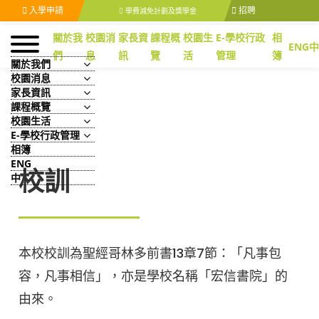
入學申請
招聘
學費減免計劃及獎學金
關於我
校園消
家長資
課程概
校園生
E-學校行政
相
ENG
中
們
息
訊
覽
活
管理
簿
關於我們
校園消息
家長資訊
課程概覽
校園生活
E-學校行政管理
相簿
ENG
校訓
中
本校校訓為聖經哥林多前書13章7節：「凡事包
容，凡事相信」，亦是學校名稱「宏信書院」的
由來。