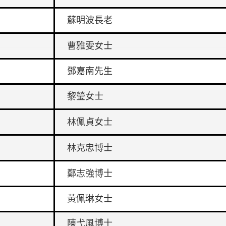
蘇明波長老
曹雅雯女士
鄧嘉南先生
黎瑩女士
林佩貞
女士
林克忠博士
鄭志強博士
黃佩琳女士
陳弋風博士