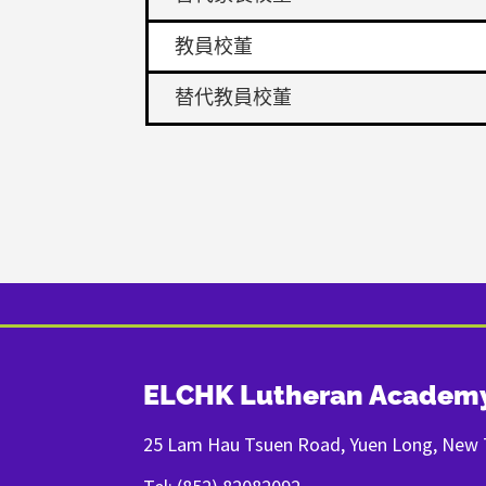
教員校董
替代教員校董
ELCHK Lutheran Academ
25 Lam Hau Tsuen Road, Yuen Long, New T