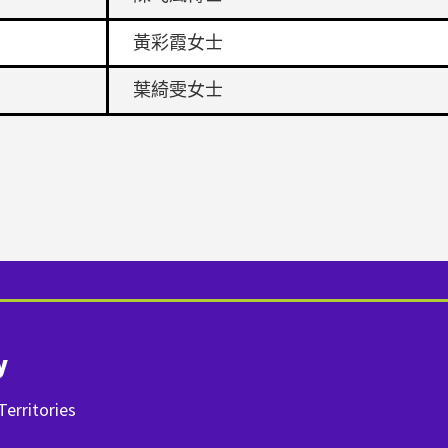
黃彩霞
女士
葉綺雯
女士
y
erritories