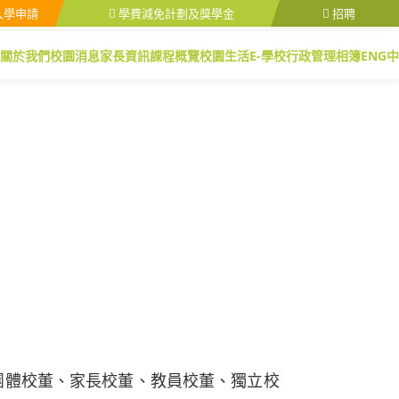
入學申請
學費減免計劃及獎學金
招聘
關於我們
校園消息
家長資訊
課程概覽
校園生活
E-學校行政管理
相簿
ENG
中
學團體校董、家長校董、教員校董、獨立校