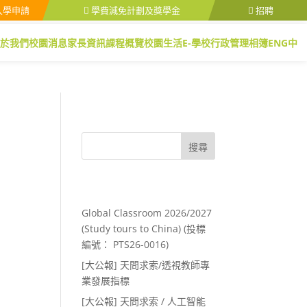
入學申請
學費減免計劃及獎學金
招聘
於我們
校園消息
家長資訊
課程概覽
校園生活
E-學校行政管理
相簿
ENG
中
搜尋
Recent Posts
Global Classroom 2026/2027
(Study tours to China) (投標
編號： PTS26-0016)
[大公報] 天問求索/透視教師專
業發展指標
[大公報] 天問求索 / 人工智能