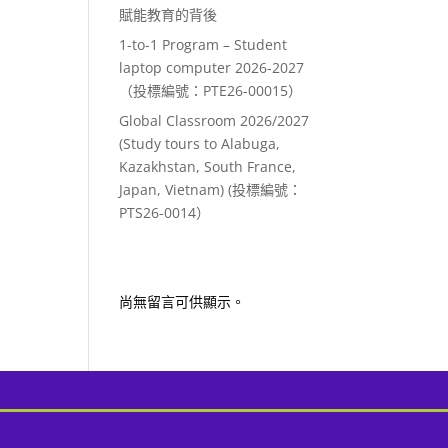
賦能教育的背後
1-to-1 Program – Student
laptop computer 2026-2027
（投標編號：PTE26-00015）
Global Classroom 2026/2027
(Study tours to Alabuga,
Kazakhstan, South France,
Japan, Vietnam) (投標編號：
PTS26-0014）
Recent Comments
尚無留言可供顯示。