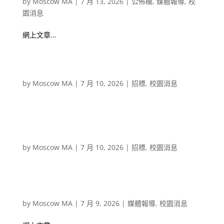
by
Moscow MA
|
7 月 13, 2026
|
公佈欄
,
媒體報導
,
校
園消息
網上文章...
1-to-1 Program – Student laptop computer 2026-2027
（投標編號：PTE26-00015）
by
Moscow MA
|
7 月 10, 2026
|
招標
,
校園消息
Global Classroom 2026/2027 (Study tours to Alabuga,
Kazakhstan, South France, Japan, Vietnam) (投標編
號：PTS26-0014）
by
Moscow MA
|
7 月 10, 2026
|
招標
,
校園消息
[明報] 基督教香港信義會聯校STEAM博覽科技向善
聯校匯才
by
Moscow MA
|
7 月 9, 2026
|
媒體報導
,
校園消息