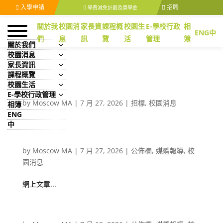
入學申請
招聘
學費減免計劃及獎學金
關於我
校園消
家長資
課程概
校園生
E-學校行政
相
ENG
中
們
息
訊
覽
活
管理
簿
關於我們
校園消息
家長資訊
課程概覽
校園生活
Global Classroom 2026/2027 (Study tours to China) (投
標編號： PTS26-0016)
E-學校行政管理
by
Moscow MA
|
7 月 27, 2026
|
招標
,
校園消息
相簿
ENG
中
[大公報] 天問求索/透視教師專業發展指標
by
Moscow MA
|
7 月 27, 2026
|
公佈欄
,
媒體報導
,
校
園消息
網上文章...
[大公報] 天問求索 / 人工智能賦能教育的背後