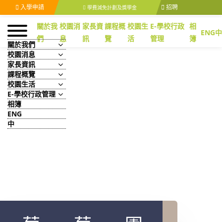
入學申請
招聘
學費減免計劃及獎學金
關於我
校園消
家長資
課程概
校園生
E-學校行政
相
ENG
中
們
息
訊
覽
活
管理
簿
關於我們
校園消息
家長資訊
課程概覽
校園生活
E-學校行政管理
相簿
ENG
中