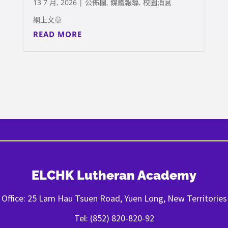
13 7 月, 2026
|
公佈欄
,
媒體報導
,
校園消息
網上文章
READ MORE
ELCHK Lutheran Academy
Office: 25 Lam Hau Tsuen Road, Yuen Long, New Territories
Tel: (852) 820-820-92