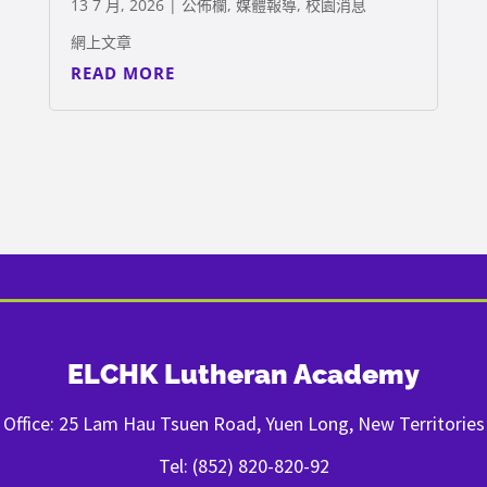
13 7 月, 2026
|
公佈欄
,
媒體報導
,
校園消息
網上文章
READ MORE
ELCHK Lutheran Academy
Office: 25 Lam Hau Tsuen Road, Yuen Long, New Territories
Tel: (852) 820-820-92