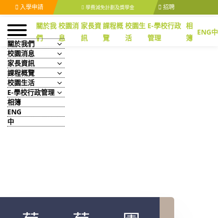
入學申請
招聘
學費減免計劃及獎學金
關於我
校園消
家長資
課程概
校園生
E-學校行政
相
ENG
中
們
息
訊
覽
活
管理
簿
關於我們
校園消息
家長資訊
課程概覽
校園生活
E-學校行政管理
相簿
ENG
中