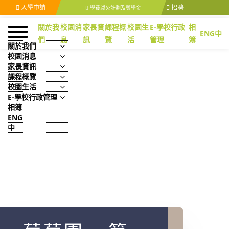
入學申請
招聘
學費減免計劃及獎學金
關於我
校園消
家長資
課程概
校園生
E-學校行政
相
ENG
中
們
息
訊
覽
活
管理
簿
關於我們
校園消息
家長資訊
課程概覽
校園生活
E-學校行政管理
相簿
ENG
中