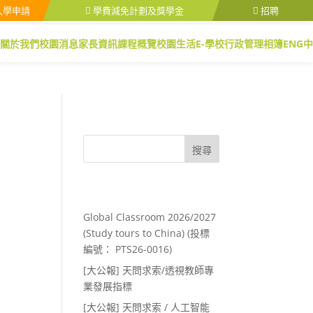
入學申請
學費減免計劃及獎學金
招聘
關於我們
校園消息
家長資訊
課程概覽
校園生活
E-學校行政管理
相簿
ENG
中
搜尋
Recent Posts
Global Classroom 2026/2027
(Study tours to China) (投標
編號： PTS26-0016)
[大公報] 天問求索/透視教師專
業發展指標
[大公報] 天問求索 / 人工智能