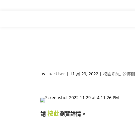
祝福/問候卡設計比賽 –
by
LuacUser
|
11 月 29, 2022
|
校園消息
,
公佈
按此
請
瀏覽詳情。