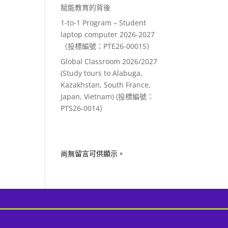
賦能教育的背後
1-to-1 Program – Student
laptop computer 2026-2027
（投標編號：PTE26-00015）
Global Classroom 2026/2027
(Study tours to Alabuga,
Kazakhstan, South France,
Japan, Vietnam) (投標編號：
PTS26-0014）
Recent Comments
尚無留言可供顯示。