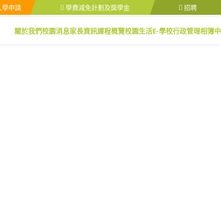
入學申請
學費減免計劃及獎學金
招聘
關於我們
校園消息
家長資訊
課程概覽
校園生活
E-學校行政管理
相簿
中