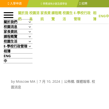
入學申請
招聘
學費減免計劃及獎學金
關於我
校園消
家長資
課程概
校園生
E-學校行政
相
ENG
中
們
息
訊
覽
活
管理
簿
關於我們
校園消息
家長資訊
課程概覽
校園生活
[星島日報] 基督教香港信義
E-學校行政管理
會宏信書院 自製人造衞星
相簿
ENG
升空 激發學生科技潛能
中
全球教室融入STEAM教育
「眼界決定境界」
by
Moscow MA
|
7 月 10, 2024
|
公佈欄
,
媒體報導
,
校
園消息