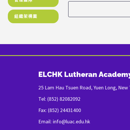
組織架構圖
ELCHK Lutheran Academ
25 Lam Hau Tsuen Road, Yuen Long, New T
Tel: (852) 82082092
Fax: (852) 24431400
Email: info@luac.edu.hk