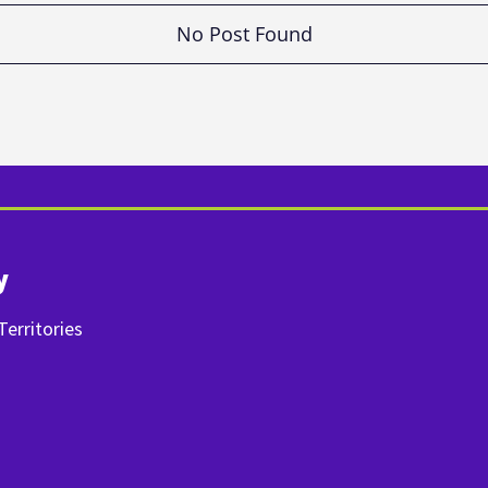
No Post Found
y
erritories