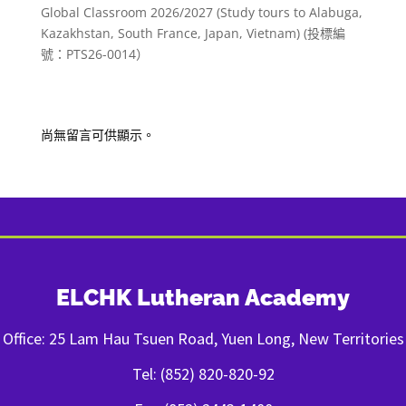
Global Classroom 2026/2027 (Study tours to Alabuga,
Kazakhstan, South France, Japan, Vietnam) (投標編
號：PTS26-0014）
Recent Comments
尚無留言可供顯示。
ELCHK Lutheran Academy
Office: 25 Lam Hau Tsuen Road, Yuen Long, New Territories
Tel: (852) 820-820-92