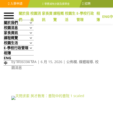
入學申請
招聘
學費減免計劃及獎學金
關於我
校園消
家長資
課程概
校園生
E-學校行政
相
ENG
中
們
息
訊
覽
活
管理
簿
關於我們
校園消息
家長資訊
課程概覽
校園生活
[大公報] 天問求索/英才教
E-學校行政管理
育：書院中的書院
相簿
ENG
by
Moscow MA
|
6 月 15, 2026
|
公佈欄
,
媒體報導
,
校
中
園消息