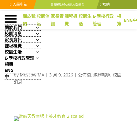
入學申請
招聘
學費減免計劃及獎學金
關於我
校園消
家長資
課程概
校園生
E-學校行政
相
ENG
中
們
息
訊
覽
活
管理
簿
關於我們
校園消息
家長資訊
課程概覽
校園生活
[大公報] 天問求索/當航天
E-學校行政管理
教育遇上英才教育
相簿
ENG
by
Moscow MA
|
3 月 9, 2026
|
公佈欄
,
媒體報導
,
校園
中
消息