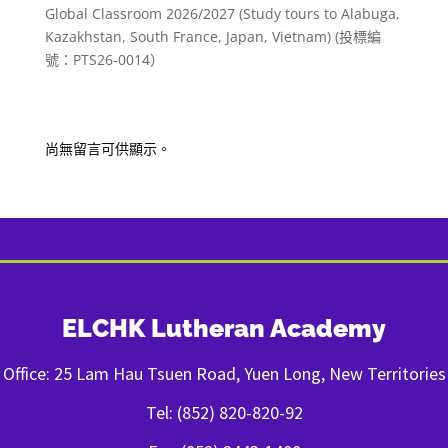
Global Classroom 2026/2027 (Study tours to Alabuga,
Kazakhstan, South France, Japan, Vietnam) (投標編
號：PTS26-0014）
Recent Comments
尚無留言可供顯示。
ELCHK Lutheran Academy
Office: 25 Lam Hau Tsuen Road, Yuen Long, New Territories
Tel: (852) 820-820-92