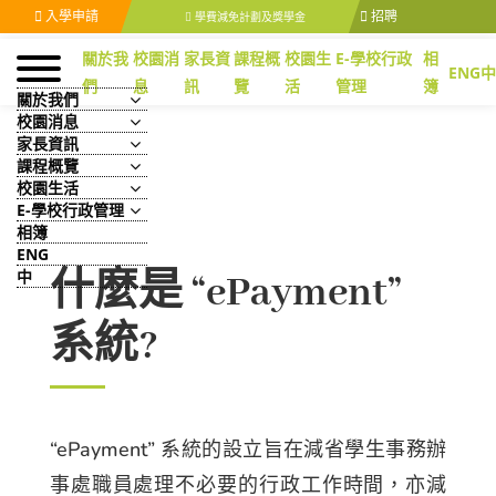
入學申請
招聘
學費減免計劃及獎學金
關於我
校園消
家長資
課程概
校園生
E-學校行政
相
ENG
中
們
息
訊
覽
活
管理
簿
關於我們
校園消息
家長資訊
課程概覽
校園生活
E-學校行政管理
相簿
ENG
中
什麼是 “ePayment”
系統?
“ePayment” 系統的設立旨在減省學生事務辦
事處職員處理不必要的行政工作時間，亦減