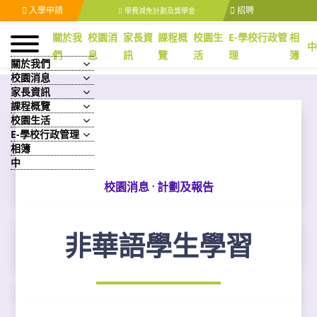
入學申請
招聘
學費減免計劃及獎學金
關於我
校園消
家長資
課程概
校園生
E-學校行政管
相
們
息
訊
覽
活
理
簿
關於我們
校園消息
家長資訊
課程概覽
校園生活
E-學校行政管理
相簿
中
·
校園消息
計劃及報告
非華語學生學習