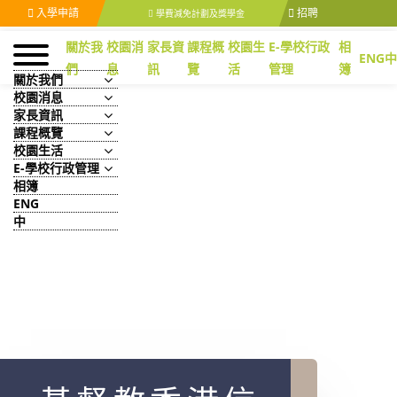
入學申請
招聘
學費減免計劃及獎學金
關於我
校園消
家長資
課程概
校園生
E-學校行政
相
ENG
中
們
息
訊
覽
活
管理
簿
關於我們
校園消息
家長資訊
課程概覽
校園生活
E-學校行政管理
相簿
ENG
中