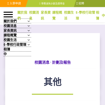
入學申請
招聘
學費減免計劃及獎學金
關於我
校園消
家長資
課程概
校園生
E-學校行政管
相
們
息
訊
覽
活
理
簿
關於我們
校園消息
家長資訊
課程概覽
校園生活
E-學校行政管理
相簿
中
·
校園消息
計劃及報告
其他